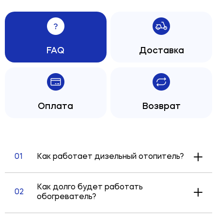
FAQ
Доставка
Оплата
Возврат
01
Как работает дизельный отопитель?
Автономный дизельный отопитель для
автомобиля использует дизельное
топливо для эффективного обогрева
Как долго будет работать
02
салона без потребности запуска
обогреватель?
двигателя.
Продолжительность работы автономного
Процесс работы начинается с подачи
дизельного обогревателя для