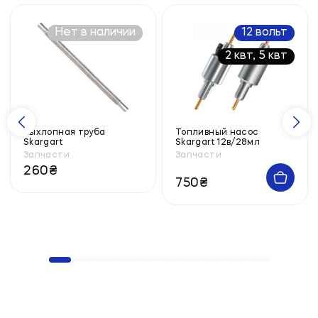
Нет в наличии
12 вольт
2 квт, 5 квт
Выхлопная труба
Топливный насос
Skargart
Skargart 12в/28мл
Запчасти
Запчасти
260
₴
750
₴