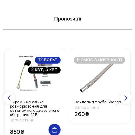
Пропозиції
12 вольт
Немає в наявності
2 квт, 5 квт
Керамічна свічка
Вихлопна труба Skargart
розжарювання для
Запчастини
автономного дизельного
260
₴
обігрівача 12В
Запчастини
850
₴