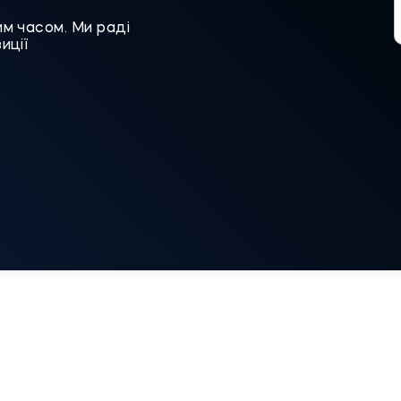
им часом. Ми раді
иції